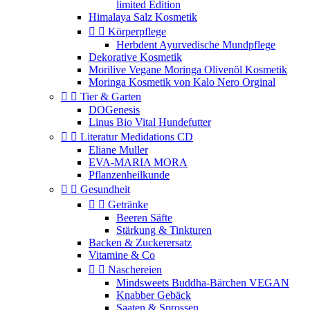
limited Edition
Himalaya Salz Kosmetik


Körperpflege
Herbdent Ayurvedische Mundpflege
Dekorative Kosmetik
Morilive Vegane Moringa Olivenöl Kosmetik
Moringa Kosmetik von Kalo Nero Orginal


Tier & Garten
DOGenesis
Linus Bio Vital Hundefutter


Literatur Medidations CD
Eliane Muller
EVA-MARIA MORA
Pflanzenheilkunde


Gesundheit


Getränke
Beeren Säfte
Stärkung & Tinkturen
Backen & Zuckerersatz
Vitamine & Co


Naschereien
Mindsweets Buddha-Bärchen VEGAN
Knabber Gebäck
Saaten & Sprossen