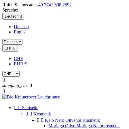
Rufen Sie uns an:
+49 7741 698 2592
Sprache:
Deutsch

Deutsch
English
CHF

CHF
EUR €

shopping_cart
0



Startseite


Kosmetik


Kalo Nero Olivenöl Kosmetik
Moringa Olive Moringa Naturkosmetik