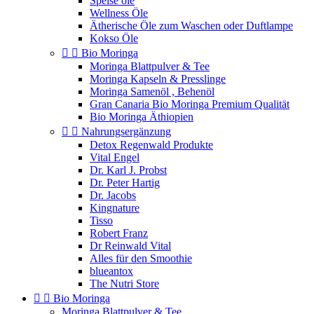
Speise öle
Wellness Öle
Ätherische Öle zum Waschen oder Duftlampe
Kokso Öle


Bio Moringa
Moringa Blattpulver & Tee
Moringa Kapseln & Presslinge
Moringa Samenöl , Behenöl
Gran Canaria Bio Moringa Premium Qualität
Bio Moringa Äthiopien


Nahrungsergänzung
Detox Regenwald Produkte
Vital Engel
Dr. Karl J. Probst
Dr. Peter Hartig
Dr. Jacobs
Kingnature
Tisso
Robert Franz
Dr Reinwald Vital
Alles für den Smoothie
blueantox
The Nutri Store


Bio Moringa
Moringa Blattpulver & Tee