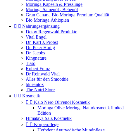
Moringa Kapseln & Presslinge
Moringa Samenöl , Behenöl
Gran Canaria Bio Moringa Premium Qualität
Bio Moringa Äthiopien


Nahrungsergänzung
Detox Regenwald Produkte
Vital Engel
Dr. Karl J. Probst
Dr. Peter Hartig
Dr. Jacobs
Kingnature
Tisso
Robert Franz
Dr Reinwald Vital
Alles für den Smoothie
blueantox
The Nutri Store


Kosmetik


Kalo Nero Olivenöl Kosmetik
Moringa Olive Moringa Naturkosmetik limited
Edition
Himalaya Salz Kosmetik


Körperpflege
Herbdent Ayurvedische Mundpflege