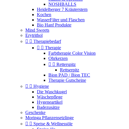
NOSHBALLS
Heidelberger 7 Kräuterstern
Kochen
WasserFilter und Flaschen
Bio Hanf Produkte
Mind Sweets
Erytrithol


Therapiebedarf


Therapie
Farbtherapie Color Vision
Ohrkerzen


Retterspitz
Rettserpitz
Bion PAD / Bion TEC
Therapie Gutscheine


Hygiene
Die Waschkugel
Wäschepflege
Hygeneartikel
Badezusätze
Geschenke
Moringa Pflanzensetzlinge


Speise & Wellnessöle