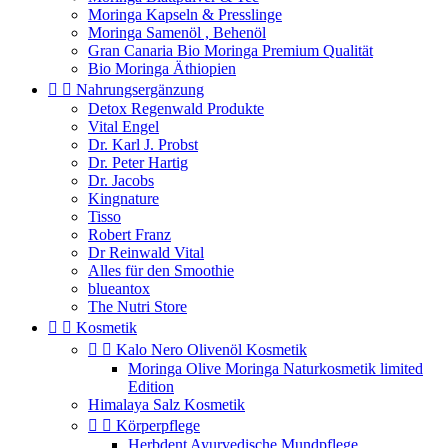
Moringa Kapseln & Presslinge
Moringa Samenöl , Behenöl
Gran Canaria Bio Moringa Premium Qualität
Bio Moringa Äthiopien


Nahrungsergänzung
Detox Regenwald Produkte
Vital Engel
Dr. Karl J. Probst
Dr. Peter Hartig
Dr. Jacobs
Kingnature
Tisso
Robert Franz
Dr Reinwald Vital
Alles für den Smoothie
blueantox
The Nutri Store


Kosmetik


Kalo Nero Olivenöl Kosmetik
Moringa Olive Moringa Naturkosmetik limited
Edition
Himalaya Salz Kosmetik


Körperpflege
Herbdent Ayurvedische Mundpflege