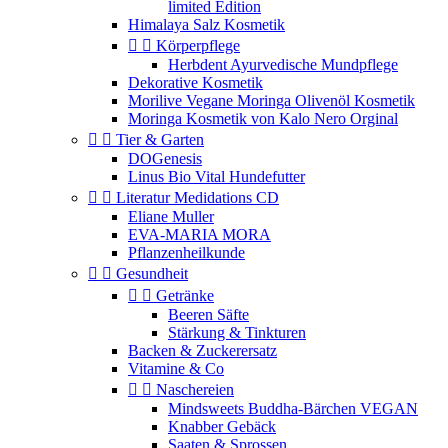
limited Edition
Himalaya Salz Kosmetik


Körperpflege
Herbdent Ayurvedische Mundpflege
Dekorative Kosmetik
Morilive Vegane Moringa Olivenöl Kosmetik
Moringa Kosmetik von Kalo Nero Orginal


Tier & Garten
DOGenesis
Linus Bio Vital Hundefutter


Literatur Medidations CD
Eliane Muller
EVA-MARIA MORA
Pflanzenheilkunde


Gesundheit


Getränke
Beeren Säfte
Stärkung & Tinkturen
Backen & Zuckerersatz
Vitamine & Co


Naschereien
Mindsweets Buddha-Bärchen VEGAN
Knabber Gebäck
Saaten & Sprossen