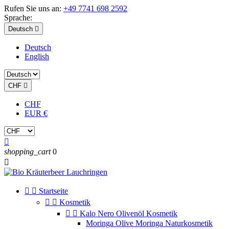
Rufen Sie uns an:
+49 7741 698 2592
Sprache:
Deutsch

Deutsch
English
CHF

CHF
EUR €

shopping_cart
0



Startseite


Kosmetik


Kalo Nero Olivenöl Kosmetik
Moringa Olive Moringa Naturkosmetik