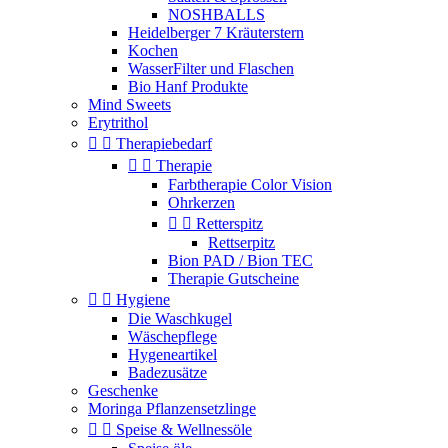
NOSHBALLS
Heidelberger 7 Kräuterstern
Kochen
WasserFilter und Flaschen
Bio Hanf Produkte
Mind Sweets
Erytrithol


Therapiebedarf


Therapie
Farbtherapie Color Vision
Ohrkerzen


Retterspitz
Rettserpitz
Bion PAD / Bion TEC
Therapie Gutscheine


Hygiene
Die Waschkugel
Wäschepflege
Hygeneartikel
Badezusätze
Geschenke
Moringa Pflanzensetzlinge


Speise & Wellnessöle