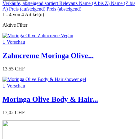
Verkäufe, absteigend sortiert
Relevanz
Name (A bis Z)
Name (Z bis
A)
Preis (aufsteigend)
Preis (absteigend)
1 - 4 von 4 Artikel(n)
Aktive Filter

Vorschau
Zahncreme Moringa Olive...
13,55 CHF

Vorschau
Moringa Olive Body & Hair...
17,02 CHF