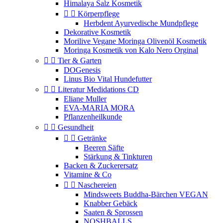
Himalaya Salz Kosmetik


Körperpflege
Herbdent Ayurvedische Mundpflege
Dekorative Kosmetik
Morilive Vegane Moringa Olivenöl Kosmetik
Moringa Kosmetik von Kalo Nero Orginal


Tier & Garten
DOGenesis
Linus Bio Vital Hundefutter


Literatur Medidations CD
Eliane Muller
EVA-MARIA MORA
Pflanzenheilkunde


Gesundheit


Getränke
Beeren Säfte
Stärkung & Tinkturen
Backen & Zuckerersatz
Vitamine & Co


Naschereien
Mindsweets Buddha-Bärchen VEGAN
Knabber Gebäck
Saaten & Sprossen
NOSHBALLS