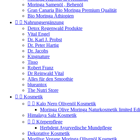
Moringa Samenöl , Behenöl
Gran Canaria Bio Moringa Premium Qualität
Bio Moringa Äthiopien


Nahrungsergänzung
Detox Regenwald Produkte
Vital Engel
Dr. Karl J. Probst
Dr. Peter Hartig
Dr. Jacobs
Kingnature
Tisso
Robert Franz
Dr Reinwald Vital
Alles für den Smoothie
blueantox
The Nutri Store


Kosmetik


Kalo Nero Olivenöl Kosmetik
Moringa Olive Moringa Naturkosmetik limited Edi
Himalaya Salz Kosmetik


Körperpflege
Herbdent Ayurvedische Mundpflege
Dekorative Kosmetik
Morilive Vegane Moringa Olivenöl Kosmetik