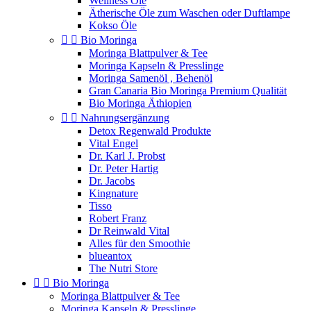
Wellness Öle
Ätherische Öle zum Waschen oder Duftlampe
Kokso Öle


Bio Moringa
Moringa Blattpulver & Tee
Moringa Kapseln & Presslinge
Moringa Samenöl , Behenöl
Gran Canaria Bio Moringa Premium Qualität
Bio Moringa Äthiopien


Nahrungsergänzung
Detox Regenwald Produkte
Vital Engel
Dr. Karl J. Probst
Dr. Peter Hartig
Dr. Jacobs
Kingnature
Tisso
Robert Franz
Dr Reinwald Vital
Alles für den Smoothie
blueantox
The Nutri Store


Bio Moringa
Moringa Blattpulver & Tee
Moringa Kapseln & Presslinge