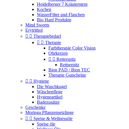
Heidelberger 7 Kräuterstern
Kochen
WasserFilter und Flaschen
Bio Hanf Produkte
Mind Sweets
Erytrithol


Therapiebedarf


Therapie
Farbtherapie Color Vision
Ohrkerzen


Retterspitz
Rettserpitz
Bion PAD / Bion TEC
Therapie Gutscheine


Hygiene
Die Waschkugel
Wäschepflege
Hygeneartikel
Badezusätze
Geschenke
Moringa Pflanzensetzlinge


Speise & Wellnessöle
Speise öle