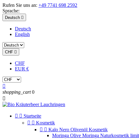
Rufen Sie uns an:
+49 7741 698 2592
Sprache:
Deutsch

Deutsch
English
CHF

CHF
EUR €

shopping_cart
0



Startseite


Kosmetik


Kalo Nero Olivenöl Kosmetik
Moringa Olive Moringa Naturkosmetik limit