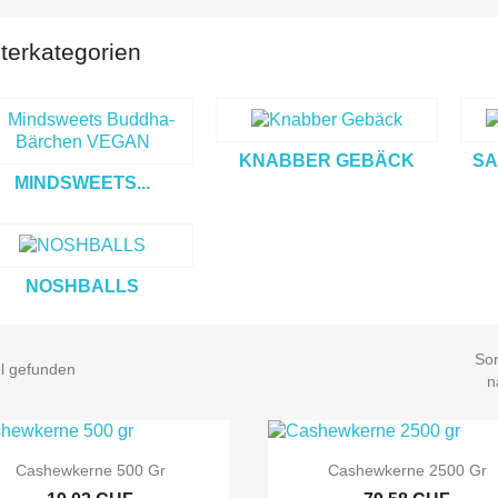
terkategorien
KNABBER GEBÄCK
SA
MINDSWEETS...
NOSHBALLS
Sor
el gefunden
n


Vorschau
Vorschau
Cashewkerne 500 Gr
Cashewkerne 2500 Gr