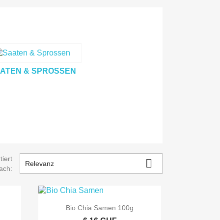
ATEN & SPROSSEN
tiert

Relevanz
ach:

Vorschau
Bio Chia Samen 100g