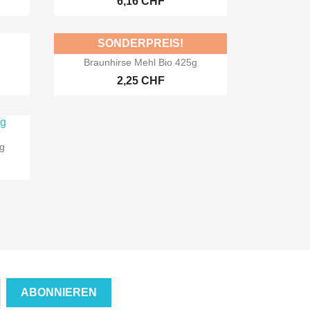
6,16 CHF
SONDERPREIS!

Vorschau
Braunhirse Mehl Bio 425g
2,25 CHF
kg