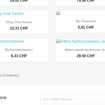
19,02 CHF
79,58 CHF


Vorschau
Vorschau
Bio Amaranth
250g Chia Samen
5,91 CHF
12,31 CHF


Vorschau
Vorschau
Berberitzenbeeren
Bittere Aprikosenkerene 1
6,31 CHF
29,50 CHF
on 8 Artikel(n)
ere