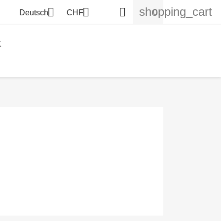
shopping_cart



0
Deutsch
CHF
K