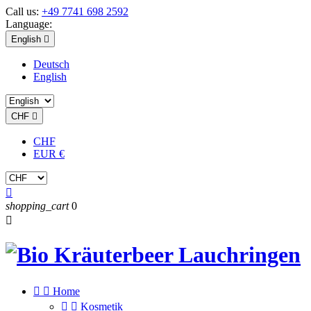
Call us:
+49 7741 698 2592
Language:
English

Deutsch
English
CHF

CHF
EUR €

shopping_cart
0



Home


Kosmetik