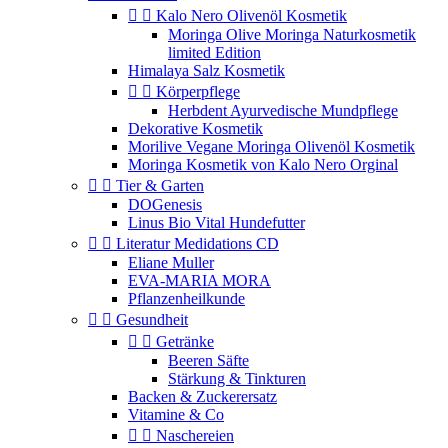


Kalo Nero Olivenöl Kosmetik
Moringa Olive Moringa Naturkosmetik
limited Edition
Himalaya Salz Kosmetik


Körperpflege
Herbdent Ayurvedische Mundpflege
Dekorative Kosmetik
Morilive Vegane Moringa Olivenöl Kosmetik
Moringa Kosmetik von Kalo Nero Orginal


Tier & Garten
DOGenesis
Linus Bio Vital Hundefutter


Literatur Medidations CD
Eliane Muller
EVA-MARIA MORA
Pflanzenheilkunde


Gesundheit


Getränke
Beeren Säfte
Stärkung & Tinkturen
Backen & Zuckerersatz
Vitamine & Co


Naschereien