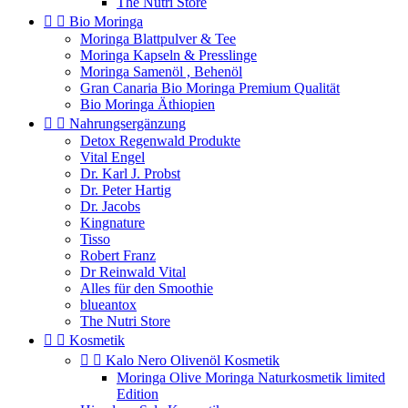
The Nutri Store


Bio Moringa
Moringa Blattpulver & Tee
Moringa Kapseln & Presslinge
Moringa Samenöl , Behenöl
Gran Canaria Bio Moringa Premium Qualität
Bio Moringa Äthiopien


Nahrungsergänzung
Detox Regenwald Produkte
Vital Engel
Dr. Karl J. Probst
Dr. Peter Hartig
Dr. Jacobs
Kingnature
Tisso
Robert Franz
Dr Reinwald Vital
Alles für den Smoothie
blueantox
The Nutri Store


Kosmetik


Kalo Nero Olivenöl Kosmetik
Moringa Olive Moringa Naturkosmetik limited
Edition