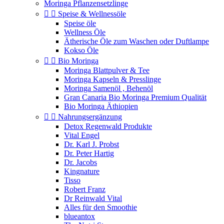
Moringa Pflanzensetzlinge


Speise & Wellnessöle
Speise öle
Wellness Öle
Ätherische Öle zum Waschen oder Duftlampe
Kokso Öle


Bio Moringa
Moringa Blattpulver & Tee
Moringa Kapseln & Presslinge
Moringa Samenöl , Behenöl
Gran Canaria Bio Moringa Premium Qualität
Bio Moringa Äthiopien


Nahrungsergänzung
Detox Regenwald Produkte
Vital Engel
Dr. Karl J. Probst
Dr. Peter Hartig
Dr. Jacobs
Kingnature
Tisso
Robert Franz
Dr Reinwald Vital
Alles für den Smoothie
blueantox