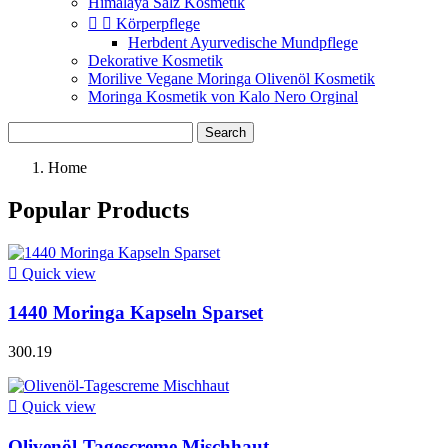
Himalaya Salz Kosmetik


Körperpflege
Herbdent Ayurvedische Mundpflege
Dekorative Kosmetik
Morilive Vegane Moringa Olivenöl Kosmetik
Moringa Kosmetik von Kalo Nero Orginal
Search
Home
Popular Products

Quick view
1440 Moringa Kapseln Sparset
300.19

Quick view
Olivenöl-Tagescreme Mischhaut